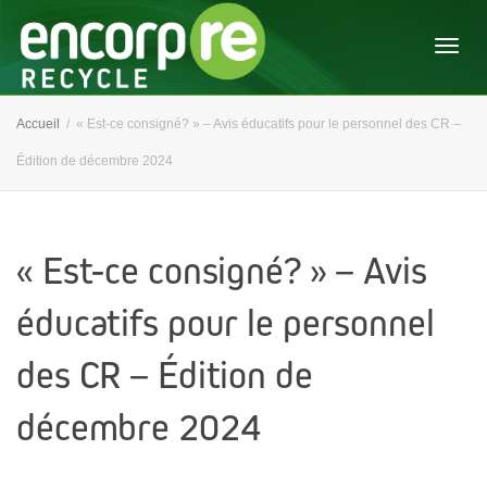
Activ
Accueil
« Est-ce consigné? » – Avis éducatifs pour le personnel des CR –
Édition de décembre 2024
navig
« Est-ce consigné? » – Avis
éducatifs pour le personnel
des CR – Édition de
décembre 2024