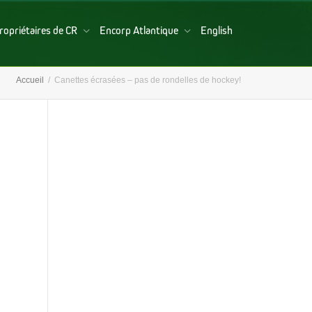
ropriétaires de CR
Encorp Atlantique
English
Accueil
Canettes écrasées – pas de rondelles de hockey!