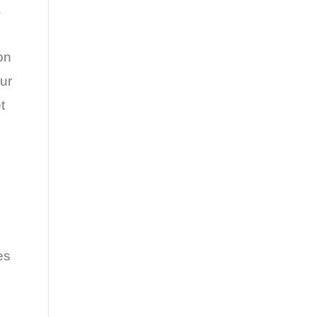
à
on
ur
t
es