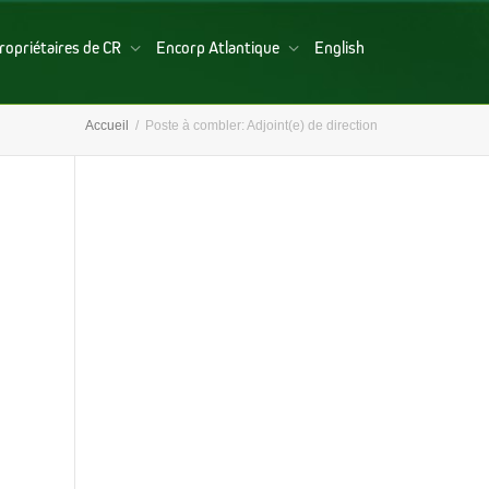
ropriétaires de CR
Encorp Atlantique
English
Accueil
Poste à combler: Adjoint(e) de direction