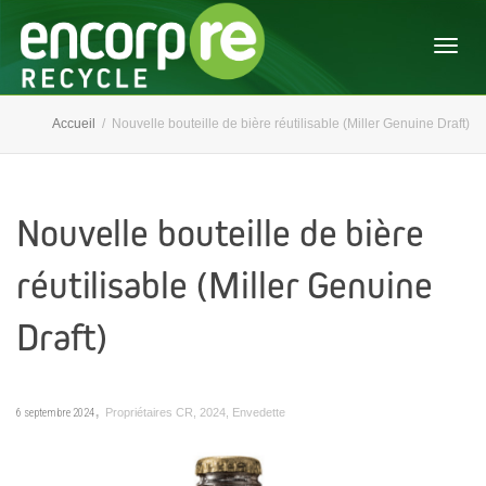
Activ
Accueil
Nouvelle bouteille de bière réutilisable (Miller Genuine Draft)
navig
Nouvelle bouteille de bière
réutilisable (Miller Genuine
Draft)
,
6 septembre 2024
Propriétaires CR
,
2024
,
Envedette