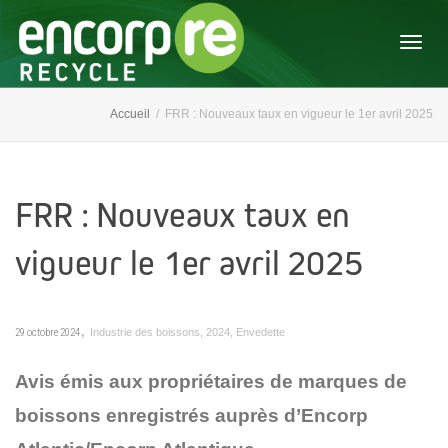
Activ
Accueil
FRR : Nouveaux taux en vigueur le 1er avril 2025
navig
FRR : Nouveaux taux en
vigueur le 1er avril 2025
,
29 octobre 2024
Industrie des boissons
,
2024
,
Envedette
Avis émis aux propriétaires de marques de
boissons enregistrés auprès d’Encorp