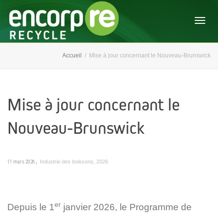
Activ
Accueil
Mise à jour concernant le Nouveau-Brunswick
navig
Mise à jour concernant le
Nouveau-Brunswick
,
11 mars 2026
Industrie des boissons
,
2026
er
Depuis le 1
janvier 2026, le Programme de