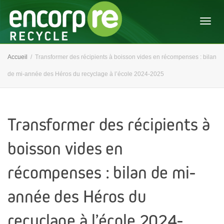
Activ
Accueil
Transformer des récipients à boisson vides en récompenses : bilan
de mi-année des Héros du recyclage à l’école 2024-2025
navig
Transformer des récipients à
boisson vides en
récompenses : bilan de mi-
année des Héros du
recyclage à l’école 2024-