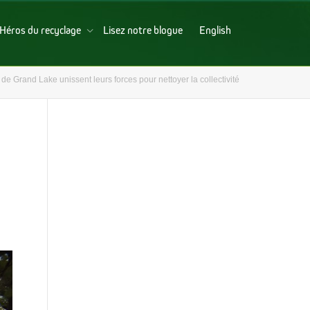
Héros du recyclage
Lisez notre blogue
English
e Grand Lake unissent leurs forces pour nettoyer la collectivité