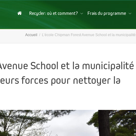
Recycler: où et comment?
Frais du programme
Accueil
L’école Chipman Forest Avenue School et la municipalité d
venue School et la municipalité
eurs forces pour nettoyer la