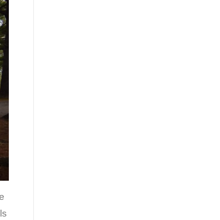
pe
ls