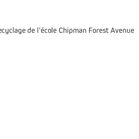
ecyclage de l
’
école
Chipman
Forest Avenue