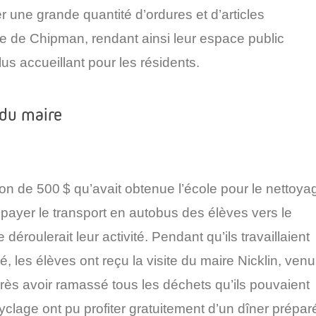
r une grande quantité d
’
ordures et d’articles
ge de
Chipman
, rendant ainsi leur espace public
lus
accueillant pour les résidents.
 du maire
ion de 500
$
qu’avait obtenue l’école pour le nettoya
payer le transport en autobus des élèves vers le
e déroulerait leur activité.
Pendant
qu’ils travaillaient
té,
les élèves
ont reçu la visite du maire
Nicklin
, venu
près avoir ramassé tous les déchets qu
’
ils pouvaient
yclage ont pu profiter gratuitement d’un dîner prépar