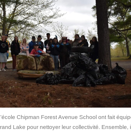
l
’
école
Chipman
Forest Avenue
School
ont fait équi
rand Lake pour nettoyer leur collectivité. Ensemble, i